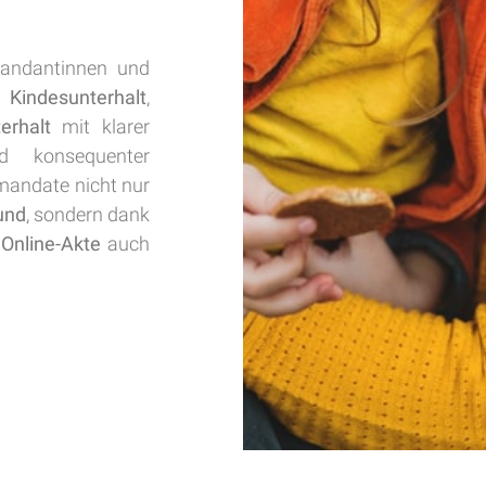
Mandantinnen und
m
Kindesunterhalt
,
erhalt
mit klarer
nd konsequenter
smandate nicht nur
und
, sondern dank
d
Online-Akte
auch