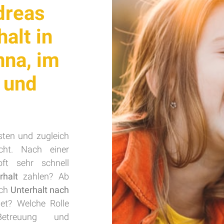
dreas
alt in
nna, im
 und
sten und zugleich
echt. Nach einer
ft sehr schnell
rhalt
zahlen? Ab
uch
Unterhalt nach
et? Welche Rolle
Betreuung und